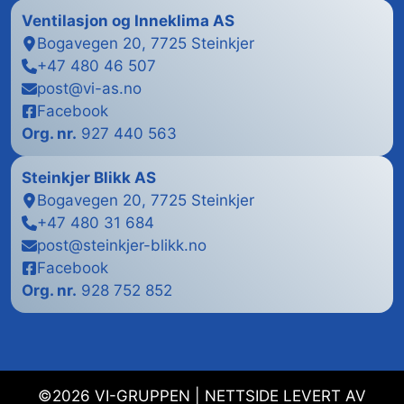
Ventilasjon og Inneklima AS
Bogavegen 20, 7725 Steinkjer
+47 480 46 507
post@vi-as.no
Facebook
Org. nr.
927 440 563
Steinkjer Blikk
AS
Bogavegen 20, 7725 Steinkjer
+47 480 31 684
post@steinkjer-blikk.no
Facebook
Org. nr.
928 752 852
©2026 VI-GRUPPEN | NETTSIDE LEVERT AV