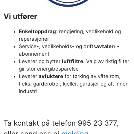
Vi utfører
Enkeltoppdrag
: rengjøring, vedlikehold og
reperasjoner
Service-, vedlikeholds- og drifts
avtaler
/ -
abonnement
Leverer og bytter
luftfiltre
. Valg av riktig filter
gir stor energibesparelse
Leverer
avfuktere
for tørking av våte rom,
f.eks. garderober, kjeller, garasjer og alt innen
industri
Ta kontakt på telefon
995 23 377
,
eller send oss ei
melding
.