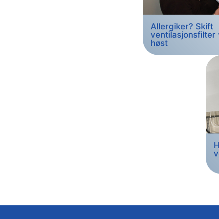
Allergiker? Skift
ventilasjonsfilter
høst
H
v