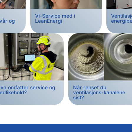
Vi-Service med i
Ventilasj
 vår og
LeanEnergi
energibe
va omfatter service og
Når renset du
edlikehold?
ventilasjons-kanalene
sist?