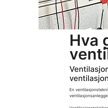
Hva g
venti
Ventilasjo
ventilasjo
En ventilasjonstekn
ventilasjonsanlegge
Ventilasjonsteknike