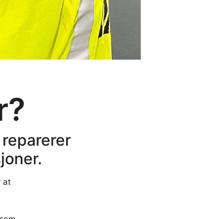
r?
 reparerer
joner.
 at
 som