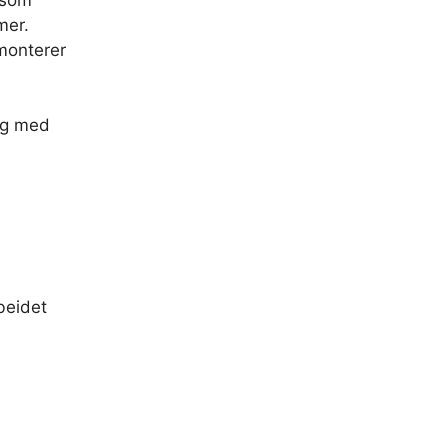
mer.
monterer
ygg med
beidet