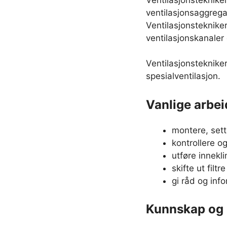
ventilasjonsaggrega
Ventilasjonsteknik
ventilasjonskanaler
Ventilasjonsteknike
spesialventilasjon.
Vanlige arbei
montere, sett
kontrollere o
utføre innekl
skifte ut filt
gi råd og inf
Kunnskap og