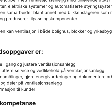
ter, elektriske systemer og automatiserte styringssyste
eren samarbeider blant annet med blikkenslageren som 
 og produserer tilpasningskomponenter.
ren kan ventilasjon i både bolighus, blokker og yrkesb
dsoppgaver er:
e i gang og justere ventilasjonsanlegg
g utføre service og vedlikehold på ventilasjonsanlegg
imamålinger, gjøre energivurderinger og dokumentere ar
re og deler på ventilasjonsanlegg
ormasjon til kunder
 kompetanse