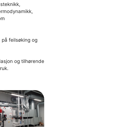
steknikk,
termodynamikk,
om
 på feilsøking og
lasjon og tilhørende
ruk.