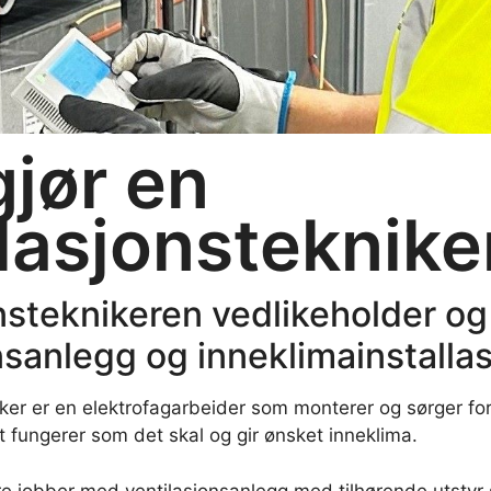
jør en
lasjonsteknike
nsteknikeren vedlikeholder og
nsanlegg og inneklimainstallas
iker er en elektrofagarbeider som monterer og sørger for
t fungerer som det skal og gir ønsket inneklima.
re jobber med ventilasjonsanlegg med tilhørende utstyr