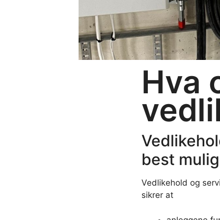
Hva 
vedl
Vedlikehol
best mulig
Vedlikehold og servi
sikrer at
anleggene fu