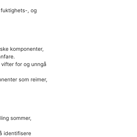
 fuktighets-, og
riske komponenter,
nnfare.
vifter for og unngå
ponenter som reimer,
øling sommer,
å identifisere