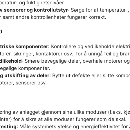
ratur- og fuktighetsnivåer.
v sensorer og kontrollutstyr
: Sørge for at temperatur-,
samt andre kontrollenheter fungerer korrekt.
d
ktriske komponenter
: Kontrollere og vedlikeholde elekt
rer, sikringer, kontaktorer osv. for å unngå feil og bra
dlikehold
: Smøre bevegelige deler, overhale motorer og 
vegelige komponenter.
g utskifting av deler
: Bytte ut defekte eller slitte kom
otorer, sensorer osv.
jøring av anlegget gjennom sine ulike moduser (f.eks. kj
nter) for å sikre at alle moduser fungerer som de skal.
testing
: Måle systemets ytelse og energieffektivitet for 