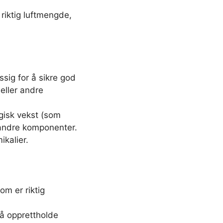
 riktig luftmengde,
essig for å sikre god
r eller andre
ogisk vekst (som
g andre komponenter.
ikalier.
om er riktig
 å opprettholde