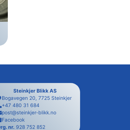
Steinkjer Blikk
AS
Bogavegen 20, 7725 Steinkjer
+47 480 31 684
post@steinkjer-blikk.no
Facebook
rg. nr.
928 752 852