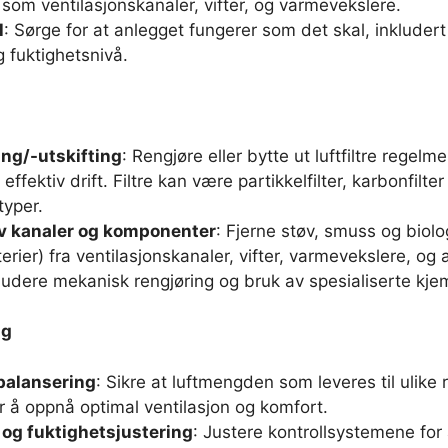
om ventilasjonskanaler, vifter, og varmevekslere.
l
: Sørge for at anlegget fungerer som det skal, inkludert
 fuktighetsnivå.
ing/-utskifting
: Rengjøre eller bytte ut luftfiltre regelm
 effektiv drift. Filtre kan være partikkelfilter, karbonfilte
typer.
v kanaler og komponenter
: Fjerne støv, smuss og biol
rier) fra ventilasjonskanaler, vifter, varmevekslere, o
ludere mekanisk rengjøring og bruk av spesialiserte kjem
ng
alansering
: Sikre at luftmengden som leveres til ulike r
or å oppnå optimal ventilasjon og komfort.
og fuktighetsjustering
: Justere kontrollsystemene for