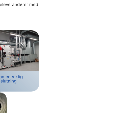
iceleverandører med
on en viktig
slutning