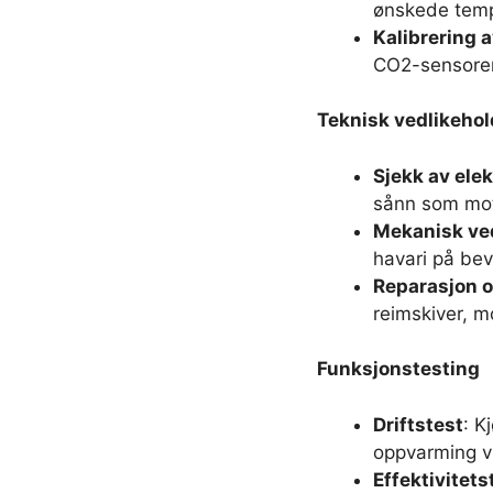
ønskede tempe
Kalibrering a
CO2-sensorer 
Teknisk vedlikehol
Sjekk av ele
sånn som moto
Mekanisk ve
havari på be
Reparasjon o
reimskiver, m
Funksjonstesting
Driftstest
: K
oppvarming vi
Effektivitets