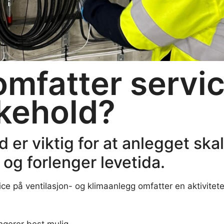
omfatter servi
ikehold?
d er viktig for at anlegget ska
 og forlenger levetida.
ce på ventilasjon- og klimaanlegg omfatter en aktivitete
ngerer best mulig