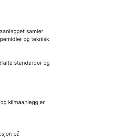
imaanlegget samler
elpemidler og teknisk
efalte standarder og
 og klimaanlegg er
rosjon på