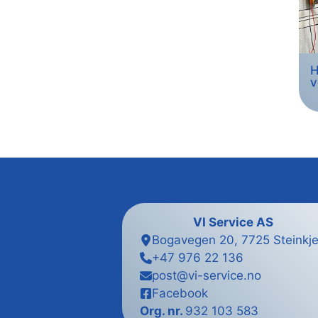
H
v
VI Service
AS
Bogavegen 20, 7725 Steinkje
+47 976 22 136
post@vi-service.no
Facebook
Org. nr.
932 103 583