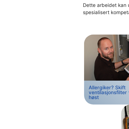
Dette arbeidet kan 
spesialisert kompet
Allergiker? Skift
ventilasjonsfilter
høst