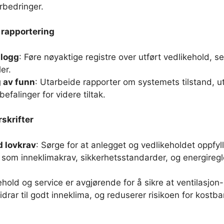
orbedringer.
rapportering
slogg
: Føre nøyaktige registre over utført vedlikehold, se
er.
 av funn
: Utarbeide rapporter om systemets tilstand, ut
efalinger for videre tiltak.
skrifter
 lovkrav
: Sørge for at anlegget og vedlikeholdet oppfyl
r, som inneklimakrav, sikkerhetsstandarder, og energiregl
hold og service er avgjørende for å sikre at ventilasjon
bidrar til godt inneklima, og reduserer risikoen for kostb