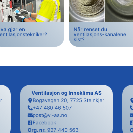
va gjør en
Når renset du
entilasjonstekniker?
ventilasjons-kanalene
sist?
Ventilasjon og Inneklima AS
r
Bogavegen 20, 7725 Steinkjer
+47 480 46 507
post@vi-as.no
Facebook
Org. nr.
927 440 563
O