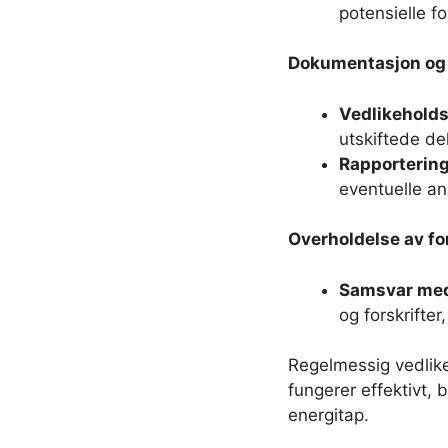
potensielle f
Dokumentasjon og 
Vedlikehold
utskiftede del
Rapportering
eventuelle anb
Overholdelse av for
Samsvar med
og forskrifte
Regelmessig vedlike
fungerer effektivt, 
energitap.