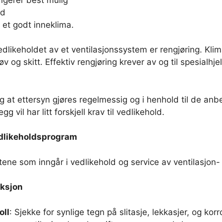
id
 et godt inneklima.
vedlikeholdet av et ventilasjonssystem er rengjøring. Kl
øv og skitt. Effektiv rengjøring krever av og til spesialhj
g at ettersyn gjøres regelmessig og i henhold til de anb
egg vil har litt forskjell krav til vedlikehold.
edlikeholdsprogram
tene som inngår i vedlikehold og service av ventilasjon-
ksjon
oll
: Sjekke for synlige tegn på slitasje, lekkasjer, og kor