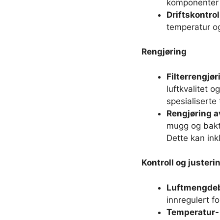
komponenter s
Driftskontrol
temperatur og
Rengjøring
Filterrengjør
luftkvalitet og
spesialiserte 
Rengjøring a
mugg og bakte
Dette kan ink
Kontroll og justeri
Luftmengdeb
innregulert f
Temperatur- 