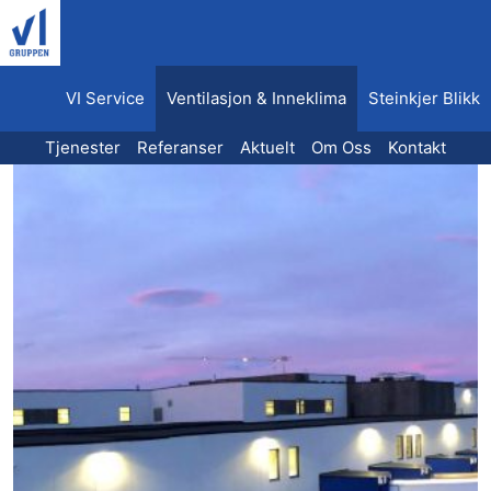
Hopp
til
innhold
VI Service
Ventilasjon & Inneklima
Steinkjer Blikk
Tjenester
Referanser
Aktuelt
Om Oss
Kontakt