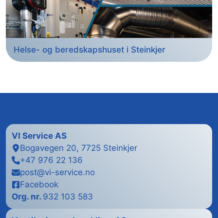
Helse- og beredskapshuset i Steinkjer
VI Service
AS
Bogavegen 20, 7725 Steinkjer
+47 976 22 136
post@vi-service.no
Facebook
Org. nr.
932 103 583