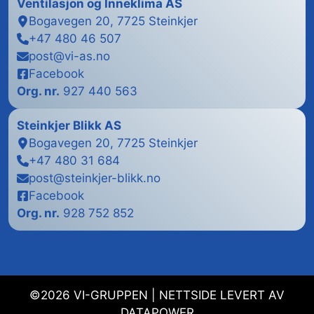
Ventilasjon og Inneklima AS
Bogavegen 20, 7725 Steinkjer
+47 480 46 507
post@vi-as.no
Facebook
Org. nr.
927 440 563
Steinkjer Blikk
AS
Bogavegen 20, 7725 Steinkjer
+47 480 31 684
post@steinkjer-blikk.no
Facebook
Org. nr.
928 752 852
©2026 VI-GRUPPEN | NETTSIDE LEVERT AV
DATAPOWER